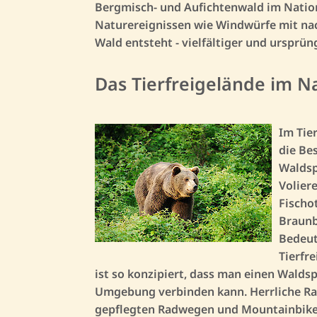
Bergmisch- und Aufichtenwald im Natio
Naturereignissen wie Windwürfe mit na
Wald entsteht - vielfältiger und ursprüng
Das Tierfreigelände im N
Im Tie
die Be
Waldsp
Volier
Fischot
Braunb
Bedeut
Tierfr
ist so konzipiert, dass man einen Walds
Umgebung verbinden kann. Herrliche Ra
gepflegten Radwegen und Mountainbike-T